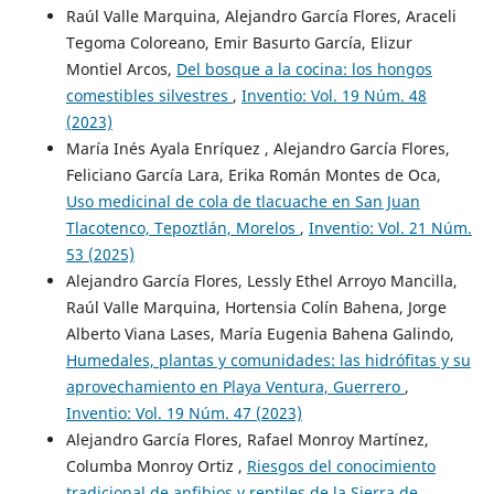
Raúl Valle Marquina, Alejandro García Flores, Araceli
Tegoma Coloreano, Emir Basurto García, Elizur
Montiel Arcos,
Del bosque a la cocina: los hongos
comestibles silvestres
,
Inventio: Vol. 19 Núm. 48
(2023)
María Inés Ayala Enríquez , Alejandro García Flores,
Feliciano García Lara, Erika Román Montes de Oca,
Uso medicinal de cola de tlacuache en San Juan
Tlacotenco, Tepoztlán, Morelos
,
Inventio: Vol. 21 Núm.
53 (2025)
Alejandro García Flores, Lessly Ethel Arroyo Mancilla,
Raúl Valle Marquina, Hortensia Colín Bahena, Jorge
Alberto Viana Lases, María Eugenia Bahena Galindo,
Humedales, plantas y comunidades: las hidrófitas y su
aprovechamiento en Playa Ventura, Guerrero
,
Inventio: Vol. 19 Núm. 47 (2023)
Alejandro García Flores, Rafael Monroy Martínez,
Columba Monroy Ortiz ,
Riesgos del conocimiento
tradicional de anfibios y reptiles de la Sierra de