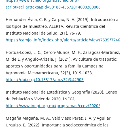
https://www.scielo.org.mx/scielo.php?
script=sci_arttext&pid=S0188-45572014000200006
Hernández Ávila, C. E. y Carpio, N. A. (2019). Introducción a
los tipos de muestreo. ALERTA. Revista Científica del
Instituto Nacional de Salud, 2(1), 76-79.
https://camjol.info/index.php/alerta/article/view/7535/7746
Hortúa-López, L. C., Cerón-Muñoz, M. F., Zaragoza-Martínez,
M. de L. y Angulo-Arizala, J. (2021). Avicultura de traspatio:
aportes y oportunidades para la familia Campesina.
Agronomía Mesoamericana, 32(3), 1019-1033.
https://doi.org/10.15517/am.v32i3.42903
Instituto Nacional de Estadística y Geografía (2020). Censo
de Población y Vivienda 2020. INEGI.
https://www.inegi.org.mx/programas/ccpv/2020/
Magaña Magaña, M. A., Valdivieso Pérez, I. A. y Aguilar
Urquizo, E. (2022). Importancia socioeconómica de las