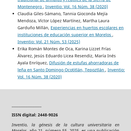
Montenegro
,
Inventio: Vol. 16 Núm. 38 (2020)
Claudia Giles-Sámano, Tannia Gioconda Mejía
Mendoza, Víctor López Martínez, Martha Laura
Garduño Millán,
Experiencias en huertos escolares en
instituciones de educación superior en Morelos
,
Inventio: Vol. 21 Núm. 53 (2025)
Erika Román Montes de Oca, Karina Lizzet Frías
Álvarez, Jesús Eduardo Licea Resendiz, María Inés
Ayala Enríquez,
Difusión de estufas ahorradoras de
leña en Santo Domingo Ocotitlán, Tepoztlán
,
Inventio:
Vol. 16 Núm. 38 (2020)
_________________
ISSN digital: 2448-9026
Inventio, la génesis de la cultura universitaria en
Morelos
, año 21, número 55, 2025, es una publicación