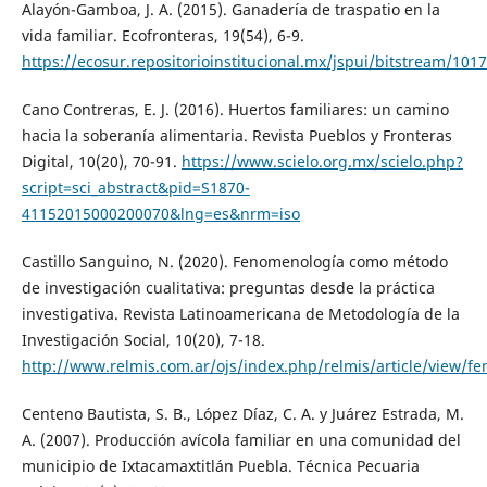
Alayón-Gamboa, J. A. (2015). Ganadería de traspatio en la
vida familiar. Ecofronteras, 19(54), 6-9.
https://ecosur.repositorioinstitucional.mx/jspui/bitstream/1
Cano Contreras, E. J. (2016). Huertos familiares: un camino
hacia la soberanía alimentaria. Revista Pueblos y Fronteras
Digital, 10(20), 70-91.
https://www.scielo.org.mx/scielo.php?
script=sci_abstract&pid=S1870-
41152015000200070&lng=es&nrm=iso
Castillo Sanguino, N. (2020). Fenomenología como método
de investigación cualitativa: preguntas desde la práctica
investigativa. Revista Latinoamericana de Metodología de la
Investigación Social, 10(20), 7-18.
http://www.relmis.com.ar/ojs/index.php/relmis/article/view
Centeno Bautista, S. B., López Díaz, C. A. y Juárez Estrada, M.
A. (2007). Producción avícola familiar en una comunidad del
municipio de Ixtacamaxtitlán Puebla. Técnica Pecuaria