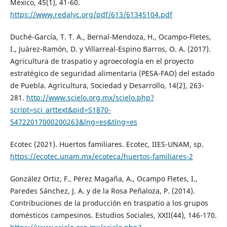
México, 45(1), 41-60.
https://www.redalyc.org/pdf/613/61345104.pdf
Duché-García, T. T. A., Bernal-Mendoza, H., Ocampo-Fletes,
I., Juárez-Ramón, D. y Villarreal-Espino Barros, O. A. (2017).
Agricultura de traspatio y agroecología en el proyecto
estratégico de seguridad alimentaria (PESA-FAO) del estado
de Puebla. Agricultura, Sociedad y Desarrollo, 14(2), 263-
281.
http://www.scielo.org.mx/scielo.php?
script=sci_arttext&pid=S1870-
54722017000200263&lng=es&tlng=es
Ecotec (2021). Huertos familiares. Ecotec, IIES-UNAM, sp.
https://ecotec.unam.mx/ecoteca/huertos-familiares-2
González Ortiz, F., Pérez Magaña, A., Ocampo Fletes, I.,
Paredes Sánchez, J. A. y de la Rosa Peñaloza, P. (2014).
Contribuciones de la producción en traspatio a los grupos
domésticos campesinos. Estudios Sociales, XXII(44), 146-170.