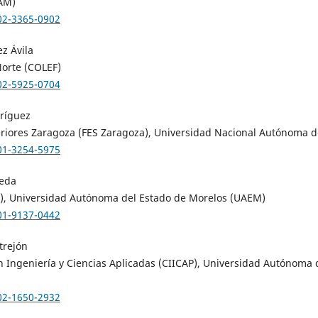
AM)
002-3365-0902
z Ávila
Norte (COLEF)
002-5925-0704
dríguez
eriores Zaragoza (FES Zaragoza), Universidad Nacional Autónoma 
001-3254-5975
jeda
UP), Universidad Autónoma del Estado de Morelos (UAEM)
001-9137-0442
trejón
n Ingeniería y Ciencias Aplicadas (CIICAP), Universidad Autónoma 
002-1650-2932