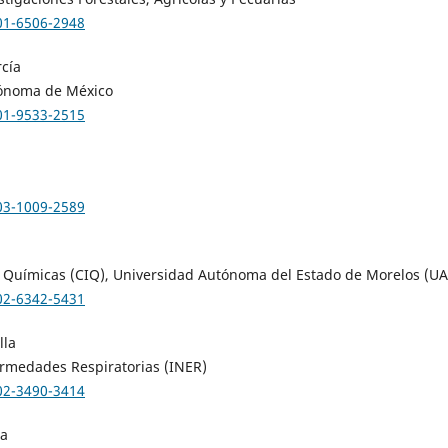
001-6506-2948
cía
tónoma de México
001-9533-2515
003-1009-2589
s Químicas (CIQ), Universidad Autónoma del Estado de Morelos (U
002-6342-5431
lla
ermedades Respiratorias (INER)
002-3490-3414
ga