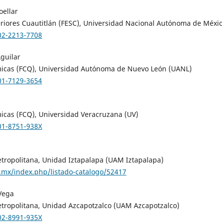
oellar
eriores Cuautitlán (FESC), Universidad Nacional Autónoma de Méx
002-2213-7708
Aguilar
micas (FCQ), Universidad Autónoma de Nuevo León (UANL)
001-7129-3654
icas (FCQ), Universidad Veracruzana (UV)
001-8751-938X
ropolitana, Unidad Iztapalapa (UAM Iztapalapa)
m.mx/index.php/listado-catalogo/52417
 Vega
ropolitana, Unidad Azcapotzalco (UAM Azcapotzalco)
002-8991-935X