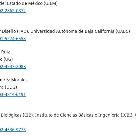
 del Estado de México (UIEM)
002-2862-0872
y Diseño (FAD), Universidad Autónoma de Baja California (UABC)
001-5274-6558
 Ruiz
o (UG)
002-4947-208X
mírez Morales
ra (UDG)
003-4814-6191
Biológicas (CIB), Instituto de Ciencias Básicas e Ingeniería (ICBI
002-4636-9773