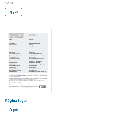
1-101
pdf
Página legal
pdf