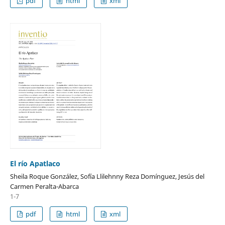
pdf
html
xml
El río Apatlaco
Sheila Roque González, Sofía Llilehnny Reza Domínguez, Jesús del
Carmen Peralta-Abarca
1-7
pdf
html
xml