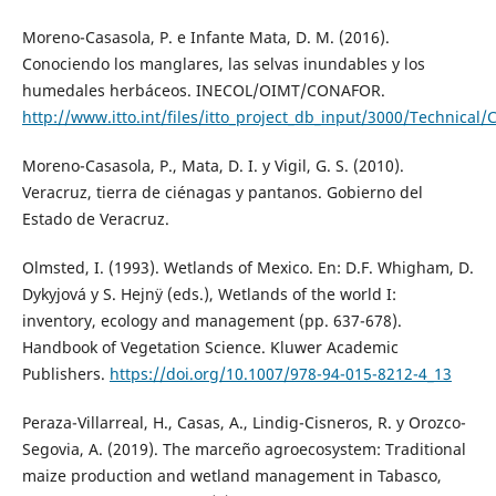
Moreno-Casasola, P. e Infante Mata, D. M. (2016).
Conociendo los manglares, las selvas inundables y los
humedales herbáceos. INECOL/OIMT/CONAFOR.
http://www.itto.int/files/itto_project_db_input/3000/Techn
Moreno-Casasola, P., Mata, D. I. y Vigil, G. S. (2010).
Veracruz, tierra de ciénagas y pantanos. Gobierno del
Estado de Veracruz.
Olmsted, I. (1993). Wetlands of Mexico. En: D.F. Whigham, D.
Dykyjová y S. Hejnÿ (eds.), Wetlands of the world I:
inventory, ecology and management (pp. 637-678).
Handbook of Vegetation Science. Kluwer Academic
Publishers.
https://doi.org/10.1007/978-94-015-8212-4_13
Peraza-Villarreal, H., Casas, A., Lindig-Cisneros, R. y Orozco-
Segovia, A. (2019). The marceño agroecosystem: Traditional
maize production and wetland management in Tabasco,