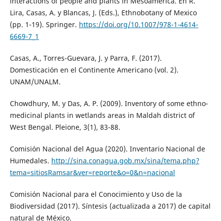
interactions of people and plants in Mesoamerica. En R.
Lira, Casas, A. y Blancas, J. (Eds.), Ethnobotany of Mexico
(pp. 1-19). Springer.
https://doi.org/10.1007/978-1-4614-
6669-7_1
Casas, A., Torres-Guevara, J. y Parra, F. (2017).
Domesticación en el Continente Americano (vol. 2).
UNAM/UNALM.
Chowdhury, M. y Das, A. P. (2009). Inventory of some ethno-
medicinal plants in wetlands areas in Maldah district of
West Bengal. Pleione, 3(1), 83-88.
Comisión Nacional del Agua (2020). Inventario Nacional de
Humedales.
http://sina.conagua.gob.mx/sina/tema.php?
tema=sitiosRamsar&ver=reporte&o=0&n=nacional
Comisión Nacional para el Conocimiento y Uso de la
Biodiversidad (2017). Síntesis (actualizada a 2017) de capital
natural de México.