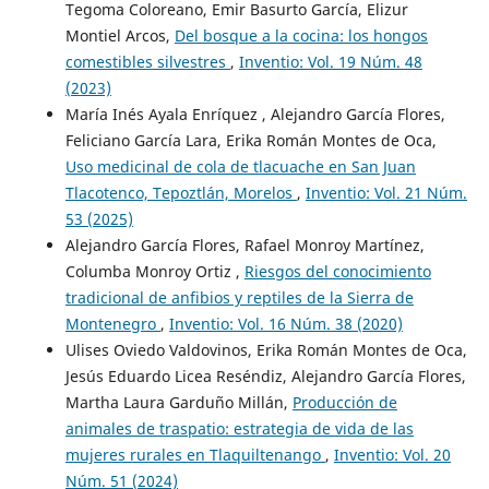
Tegoma Coloreano, Emir Basurto García, Elizur
Montiel Arcos,
Del bosque a la cocina: los hongos
comestibles silvestres
,
Inventio: Vol. 19 Núm. 48
(2023)
María Inés Ayala Enríquez , Alejandro García Flores,
Feliciano García Lara, Erika Román Montes de Oca,
Uso medicinal de cola de tlacuache en San Juan
Tlacotenco, Tepoztlán, Morelos
,
Inventio: Vol. 21 Núm.
53 (2025)
Alejandro García Flores, Rafael Monroy Martínez,
Columba Monroy Ortiz ,
Riesgos del conocimiento
tradicional de anfibios y reptiles de la Sierra de
Montenegro
,
Inventio: Vol. 16 Núm. 38 (2020)
Ulises Oviedo Valdovinos, Erika Román Montes de Oca,
Jesús Eduardo Licea Reséndiz, Alejandro García Flores,
Martha Laura Garduño Millán,
Producción de
animales de traspatio: estrategia de vida de las
mujeres rurales en Tlaquiltenango
,
Inventio: Vol. 20
Núm. 51 (2024)