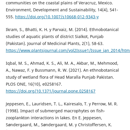
communities on the coastal plains of Veracruz, Mexico.
Environment, Development and Sustainability, 14(4), 541-
555.
https://doi.org/10.1007/s10668-012-9343-y
Ikram, S., Bhatti, K. H. y Parvaiz, M. (2014). Ethnobotanical
studies of aquatic plants of district Sialkot, Punjab
(Pakistan). Journal of Medicinal Plants, 2(1), 58-63.
https://www.plantsjournal.com/vol2Issue1/Issue_jan_2014/htm
Iqbal, M. S., Ahmad, K. S., Ali, M. A., Akbar, M., Mehmood,
A., Nawaz, F. y Bussmann, R. W. (2021). An ethnobotanical
study of wetland flora of Head Maralla Punjab Pakistan.
PLOS ONE, 16(10), e0258167.
https://doi.org/10.1371/journal.pone.0258167
Jeppesen, E., Lauridsen, T. L., Kairesalo, T. y Perrow, M. R.
(1998). Impact of submerged macrophytes on fish-
zooplankton interactions in lakes. En E. Jeppesen,
Søndergaard, M., Søndergaard, M. y Christoffersen, K.