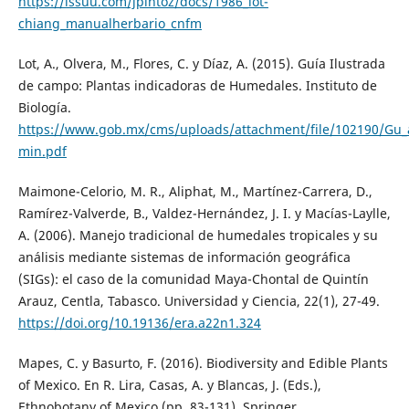
https://issuu.com/jpintoz/docs/1986_lot-
chiang_manualherbario_cnfm
Lot, A., Olvera, M., Flores, C. y Díaz, A. (2015). Guía Ilustrada
de campo: Plantas indicadoras de Humedales. Instituto de
Biología.
https://www.gob.mx/cms/uploads/attachment/file/102190/Gu_
min.pdf
Maimone-Celorio, M. R., Aliphat, M., Martínez-Carrera, D.,
Ramírez-Valverde, B., Valdez-Hernández, J. I. y Macías-Laylle,
A. (2006). Manejo tradicional de humedales tropicales y su
análisis mediante sistemas de información geográfica
(SIGs): el caso de la comunidad Maya-Chontal de Quintín
Arauz, Centla, Tabasco. Universidad y Ciencia, 22(1), 27-49.
https://doi.org/10.19136/era.a22n1.324
Mapes, C. y Basurto, F. (2016). Biodiversity and Edible Plants
of Mexico. En R. Lira, Casas, A. y Blancas, J. (Eds.),
Ethnobotany of Mexico (pp. 83-131). Springer.