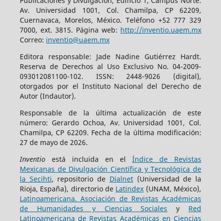
Publicaciones y Divulgación, Edificio 1, Campus Norte.
Av. Universidad 1001, Col. Chamilpa, CP 62209,
Cuernavaca, Morelos, México. Teléfono +52 777 329
7000, ext. 3815. Página web:
http://inventio.uaem.mx
Correo:
inventio@uaem.mx
Editora responsable: Jade Nadine Gutiérrez Hardt.
Reserva de Derechos al Uso Exclusivo No. 04-2009-
093012081100-102. ISSN: 2448-9026 (digital),
otorgados por el Instituto Nacional del Derecho de
Autor (Indautor).
Responsable de la última actualización de este
número: Gerardo Ochoa, Av. Universidad 1001, Col.
Chamilpa, CP 62209. Fecha de la última modificación:
27 de mayo de 2026.
Inventio
está incluida en el
Índice de Revistas
Mexicanas de Divulgación Científica y Tecnológica de
la Secihti
, repositorio de
Dialnet
(Universidad de la
Rioja, España), directorio de
Latindex
(UNAM, México),
Latinoamericana. Asociación de Revistas Académicas
de Humanidades y Ciencias Sociales
y
Red
Latinoamericana de Revistas Académicas en Ciencias