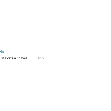
ria
sa Porfiria Chávez
1-16