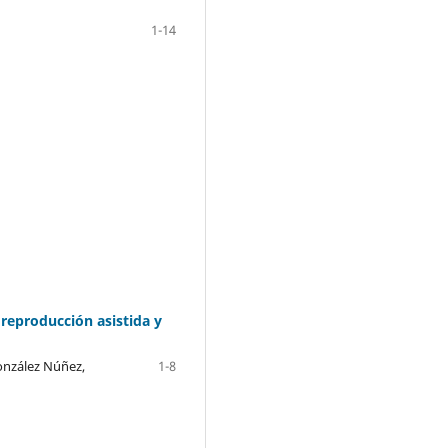
1-14
 reproducción asistida y
González Núñez,
1-8