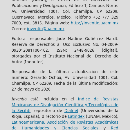
Publicaciones y Divulgación, Edificio 1, Campus Norte.
Av. Universidad 1001, Col. Chamilpa, CP 62209,
Cuernavaca, Morelos, México. Teléfono +52 777 329
7000, ext. 3815. Página web:
http://inventio.uaem.mx
Correo:
inventio@uaem.mx
Editora responsable: Jade Nadine Gutiérrez Hardt.
Reserva de Derechos al Uso Exclusivo No. 04-2009-
093012081100-102. ISSN: 2448-9026 (digital),
otorgados por el Instituto Nacional del Derecho de
Autor (Indautor).
Responsable de la última actualización de este
número: Gerardo Ochoa, Av. Universidad 1001, Col.
Chamilpa, CP 62209. Fecha de la última modificación:
27 de mayo de 2026.
Inventio
está incluida en el
Índice de Revistas
Mexicanas de Divulgación Científica y Tecnológica de
la Secihti
, repositorio de
Dialnet
(Universidad de la
Rioja, España), directorio de
Latindex
(UNAM, México),
Latinoamericana. Asociación de Revistas Académicas
de Humanidades y Ciencias Sociales
y
Red