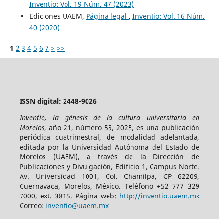
Inventio: Vol. 19 Núm. 47 (2023)
Ediciones UAEM,
Página legal
,
Inventio: Vol. 16 Núm.
40 (2020)
1
2
3
4
5
6
7
>
>>
_________________
ISSN digital: 2448-9026
Inventio, la génesis de la cultura universitaria en
Morelos
, año 21, número 55, 2025, es una publicación
periódica cuatrimestral, de modalidad adelantada,
editada por la Universidad Autónoma del Estado de
Morelos (UAEM), a través de la Dirección de
Publicaciones y Divulgación, Edificio 1, Campus Norte.
Av. Universidad 1001, Col. Chamilpa, CP 62209,
Cuernavaca, Morelos, México. Teléfono +52 777 329
7000, ext. 3815. Página web:
http://inventio.uaem.mx
Correo:
inventio@uaem.mx