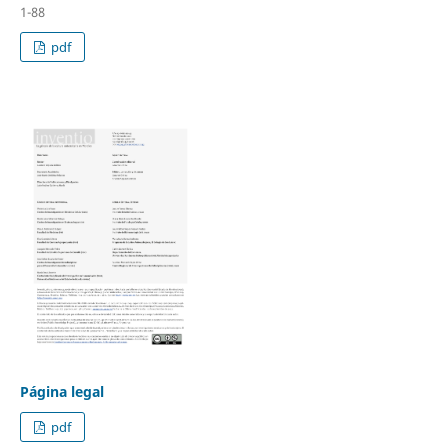
1-88
pdf
Página legal
pdf