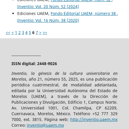
Inventio: Vol. 20 Núm. 52 (2024)
Ediciones UAEM,
Fondo Editorial UAEM, número 38
,
Inventio: Vol. 16 Núm. 38 (2020)
<<
<
1
2
3
4
5
6
7
>
>>
_________________
ISSN digital: 2448-9026
Inventio, la génesis de la cultura universitaria en
Morelos
, año 21, número 55, 2025, es una publicación
periódica cuatrimestral, de modalidad adelantada,
editada por la Universidad Autónoma del Estado de
Morelos (UAEM), a través de la Dirección de
Publicaciones y Divulgación, Edificio 1, Campus Norte.
Av. Universidad 1001, Col. Chamilpa, CP 62209,
Cuernavaca, Morelos, México. Teléfono +52 777 329
7000, ext. 3815. Página web:
http://inventio.uaem.mx
Correo:
inventio@uaem.mx