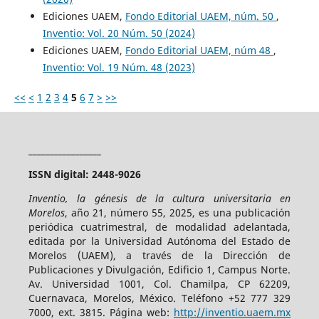
Ediciones UAEM,
Fondo Editorial UAEM, núm. 50
,
Inventio: Vol. 20 Núm. 50 (2024)
Ediciones UAEM,
Fondo Editorial UAEM, núm 48
,
Inventio: Vol. 19 Núm. 48 (2023)
<<
<
1
2
3
4
5
6
7
>
>>
_________________
ISSN digital: 2448-9026
Inventio, la génesis de la cultura universitaria en
Morelos
, año 21, número 55, 2025, es una publicación
periódica cuatrimestral, de modalidad adelantada,
editada por la Universidad Autónoma del Estado de
Morelos (UAEM), a través de la Dirección de
Publicaciones y Divulgación, Edificio 1, Campus Norte.
Av. Universidad 1001, Col. Chamilpa, CP 62209,
Cuernavaca, Morelos, México. Teléfono +52 777 329
7000, ext. 3815. Página web:
http://inventio.uaem.mx