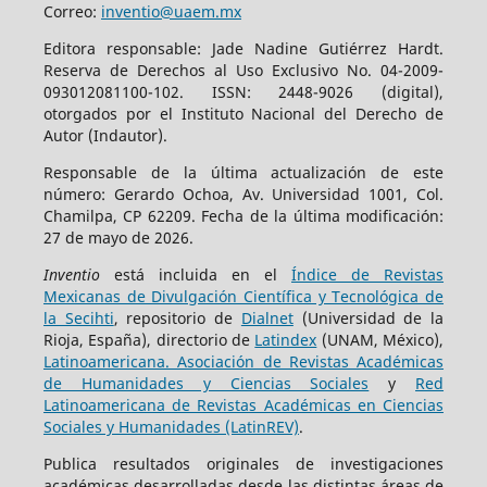
Correo:
inventio@uaem.mx
Editora responsable: Jade Nadine Gutiérrez Hardt.
Reserva de Derechos al Uso Exclusivo No. 04-2009-
093012081100-102. ISSN: 2448-9026 (digital),
otorgados por el Instituto Nacional del Derecho de
Autor (Indautor).
Responsable de la última actualización de este
número: Gerardo Ochoa, Av. Universidad 1001, Col.
Chamilpa, CP 62209. Fecha de la última modificación:
27 de mayo de 2026.
Inventio
está incluida en el
Índice de Revistas
Mexicanas de Divulgación Científica y Tecnológica de
la Secihti
, repositorio de
Dialnet
(Universidad de la
Rioja, España), directorio de
Latindex
(UNAM, México),
Latinoamericana. Asociación de Revistas Académicas
de Humanidades y Ciencias Sociales
y
Red
Latinoamericana de Revistas Académicas en Ciencias
Sociales y Humanidades (LatinREV)
.
Publica resultados originales de investigaciones
académicas desarrolladas desde las distintas áreas de