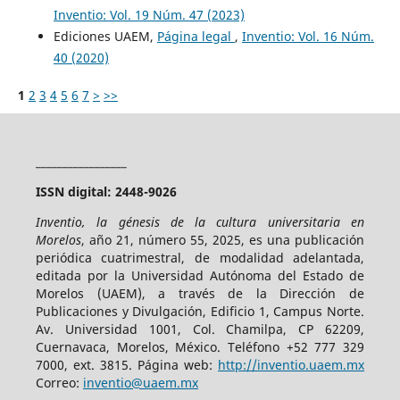
Inventio: Vol. 19 Núm. 47 (2023)
Ediciones UAEM,
Página legal
,
Inventio: Vol. 16 Núm.
40 (2020)
1
2
3
4
5
6
7
>
>>
_________________
ISSN digital: 2448-9026
Inventio, la génesis de la cultura universitaria en
Morelos
, año 21, número 55, 2025, es una publicación
periódica cuatrimestral, de modalidad adelantada,
editada por la Universidad Autónoma del Estado de
Morelos (UAEM), a través de la Dirección de
Publicaciones y Divulgación, Edificio 1, Campus Norte.
Av. Universidad 1001, Col. Chamilpa, CP 62209,
Cuernavaca, Morelos, México. Teléfono +52 777 329
7000, ext. 3815. Página web:
http://inventio.uaem.mx
Correo:
inventio@uaem.mx