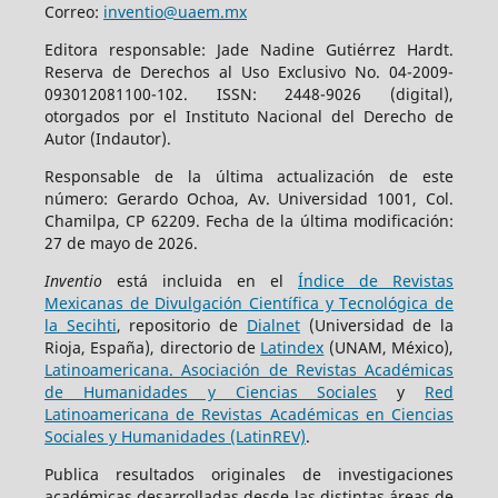
Correo:
inventio@uaem.mx
Editora responsable: Jade Nadine Gutiérrez Hardt.
Reserva de Derechos al Uso Exclusivo No. 04-2009-
093012081100-102. ISSN: 2448-9026 (digital),
otorgados por el Instituto Nacional del Derecho de
Autor (Indautor).
Responsable de la última actualización de este
número: Gerardo Ochoa, Av. Universidad 1001, Col.
Chamilpa, CP 62209. Fecha de la última modificación:
27 de mayo de 2026.
Inventio
está incluida en el
Índice de Revistas
Mexicanas de Divulgación Científica y Tecnológica de
la Secihti
, repositorio de
Dialnet
(Universidad de la
Rioja, España), directorio de
Latindex
(UNAM, México),
Latinoamericana. Asociación de Revistas Académicas
de Humanidades y Ciencias Sociales
y
Red
Latinoamericana de Revistas Académicas en Ciencias
Sociales y Humanidades (LatinREV)
.
Publica resultados originales de investigaciones
académicas desarrolladas desde las distintas áreas de