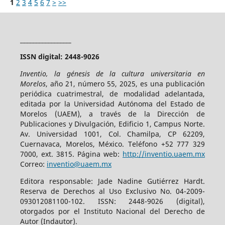
1
2
3
4
5
6
7
>
>>
_________________
ISSN digital: 2448-9026
Inventio, la génesis de la cultura universitaria en
Morelos
, año 21, número 55, 2025, es una publicación
periódica cuatrimestral, de modalidad adelantada,
editada por la Universidad Autónoma del Estado de
Morelos (UAEM), a través de la Dirección de
Publicaciones y Divulgación, Edificio 1, Campus Norte.
Av. Universidad 1001, Col. Chamilpa, CP 62209,
Cuernavaca, Morelos, México. Teléfono +52 777 329
7000, ext. 3815. Página web:
http://inventio.uaem.mx
Correo:
inventio@uaem.mx
Editora responsable: Jade Nadine Gutiérrez Hardt.
Reserva de Derechos al Uso Exclusivo No. 04-2009-
093012081100-102. ISSN: 2448-9026 (digital),
otorgados por el Instituto Nacional del Derecho de
Autor (Indautor).