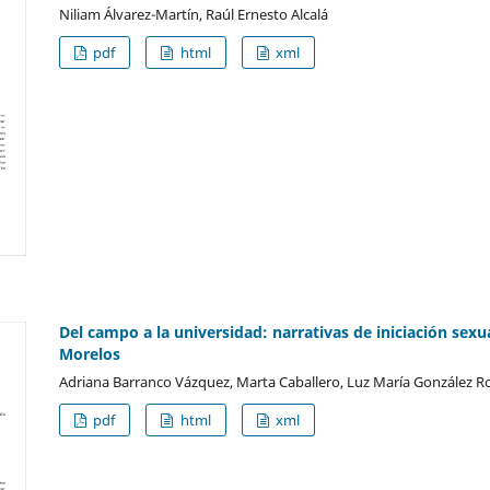
Niliam Álvarez-Martín, Raúl Ernesto Alcalá
pdf
html
xml
Del campo a la universidad: narrativas de iniciación sex
Morelos
Adriana Barranco Vázquez, Marta Caballero, Luz María González R
pdf
html
xml