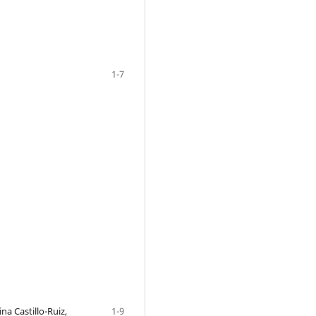
1-7
na Castillo-Ruiz,
1-9