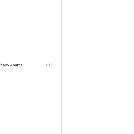
phany Abarca
1-15