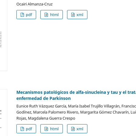
Ocairi Almanza-Cruz
pdf
html
xml
Mecanismos patológicos de alfa-sinucleína y tau y el tr
enfermedad de Parkinson
Eunice Ruth Vázquez García, María Isabel Trujillo Villagrán, Francisc
Godínez, Marcela Palomero Rivero, Margarita Gómez Chavarín, Lui
Rojas, Magdalena Guerra Crespo
pdf
html
xml