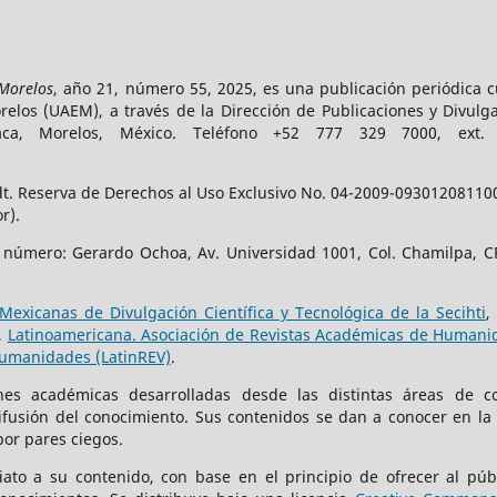
 Morelos
, año 21, número 55, 2025, es una publicación periódica 
los (UAEM), a través de la Dirección de Publicaciones y Divulga
vaca, Morelos, México. Teléfono +52 777 329 7000, ext
t. Reserva de Derechos al Uso Exclusivo No. 04-2009-093012081100-
r).
e número: Gerardo Ochoa, Av. Universidad 1001, Col. Chamilpa, CP
Mexicanas de Divulgación Científica y Tecnológica de la Secihti
,
,
Latinoamericana. Asociación de Revistas Académicas de Humanid
Humanidades (LatinREV)
.
iones académicas desarrolladas desde las distintas áreas de c
difusión del conocimiento. Sus contenidos se dan a conocer en la
por pares ciegos.
iato a su contenido, con base en el principio de ofrecer al públ