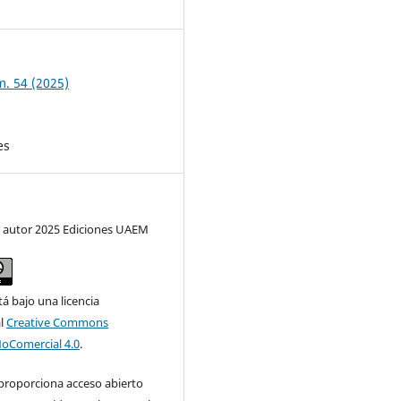
1
m. 54 (2025)
es
 autor 2025 Ediciones UAEM
tá bajo una licencia
al
Creative Commons
NoComercial 4.0
.
 proporciona acceso abierto