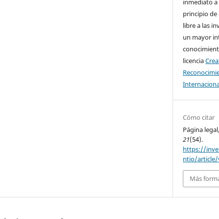
inmediato a 
principio de
libre a las i
un mayor in
conocimiento
licencia
Cre
Reconocimie
Internaciona
Cómo citar
Página legal
21
(54).
https://inv
ntio/article
Más forma