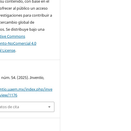
su contenido, con base en el
 ofrecer al público un acceso
nvestigaciones para contribuir a
tercambio global de
s. Se distribuye bajo una
ative Commons
nto-NoComercial 4.0
l License
.
, núm. 54. (2025).
Inventio
,
entio.uaem.mx/index.php/inve
/view/1176
tos de cita