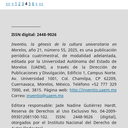
<<
<
1
2
3
4
5
6
>
>>
_________________
ISSN digital: 2448-9026
Inventio, la génesis de la cultura universitaria en
Morelos
, año 21, número 55, 2025, es una publicación
periódica cuatrimestral, de modalidad adelantada,
editada por la Universidad Autónoma del Estado de
Morelos (UAEM), a través de la Dirección de
Publicaciones y Divulgación, Edificio 1, Campus Norte.
Av. Universidad 1001, Col. Chamilpa, CP 62209,
Cuernavaca, Morelos, México. Teléfono +52 777 329
7000, ext. 3815. Página web:
http://inventio.uaem.mx
Correo:
inventio@uaem.mx
Editora responsable: Jade Nadine Gutiérrez Hardt.
Reserva de Derechos al Uso Exclusivo No. 04-2009-
093012081100-102. ISSN: 2448-9026 (digital),
otorgados por el Instituto Nacional del Derecho de