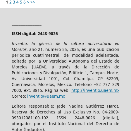
1
2
3
4
5
6
>
>>
_________________
ISSN digital: 2448-9026
Inventio, la génesis de la cultura universitaria en
Morelos
, año 21, número 55, 2025, es una publicación
periódica cuatrimestral, de modalidad adelantada,
editada por la Universidad Autónoma del Estado de
Morelos (UAEM), a través de la Dirección de
Publicaciones y Divulgación, Edificio 1, Campus Norte.
Av. Universidad 1001, Col. Chamilpa, CP 62209,
Cuernavaca, Morelos, México. Teléfono +52 777 329
7000, ext. 3815. Página web:
http://inventio.uaem.mx
Correo:
inventio@uaem.mx
Editora responsable: Jade Nadine Gutiérrez Hardt.
Reserva de Derechos al Uso Exclusivo No. 04-2009-
093012081100-102. ISSN: 2448-9026 (digital),
otorgados por el Instituto Nacional del Derecho de
Autor (Indautor).