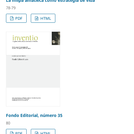
La milpa amatleca como estrategia de vida
78-79
PDF
HTML
Fondo Editorial, número 35
80
PDF
HTML