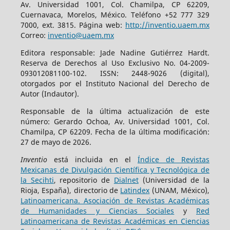
Av. Universidad 1001, Col. Chamilpa, CP 62209,
Cuernavaca, Morelos, México. Teléfono +52 777 329
7000, ext. 3815. Página web:
http://inventio.uaem.mx
Correo:
inventio@uaem.mx
Editora responsable: Jade Nadine Gutiérrez Hardt.
Reserva de Derechos al Uso Exclusivo No. 04-2009-
093012081100-102. ISSN: 2448-9026 (digital),
otorgados por el Instituto Nacional del Derecho de
Autor (Indautor).
Responsable de la última actualización de este
número: Gerardo Ochoa, Av. Universidad 1001, Col.
Chamilpa, CP 62209. Fecha de la última modificación:
27 de mayo de 2026.
Inventio
está incluida en el
Índice de Revistas
Mexicanas de Divulgación Científica y Tecnológica de
la Secihti
, repositorio de
Dialnet
(Universidad de la
Rioja, España), directorio de
Latindex
(UNAM, México),
Latinoamericana. Asociación de Revistas Académicas
de Humanidades y Ciencias Sociales
y
Red
Latinoamericana de Revistas Académicas en Ciencias