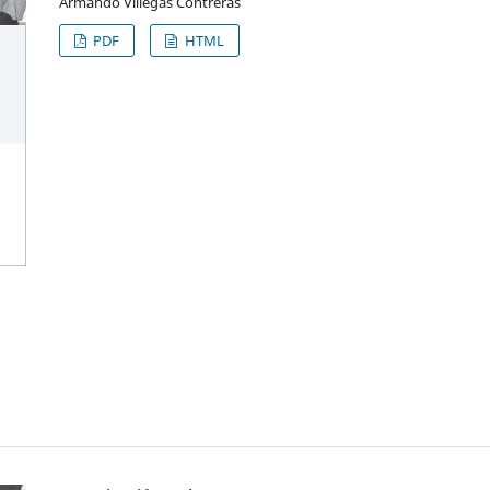
Armando Villegas Contreras
PDF
HTML