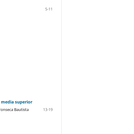
5-11
n media superior
 Fonseca Bautista
13-19