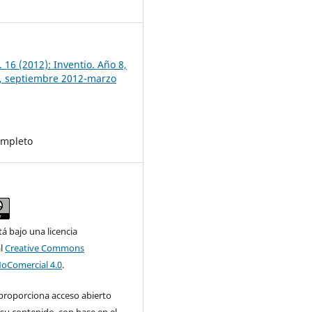
7
 16 (2012): Inventio. Año 8,
, septiembre 2012-marzo
mpleto
tá bajo una licencia
al
Creative Commons
NoComercial 4.0
.
 proporciona acceso abierto
su contenido, con base en el