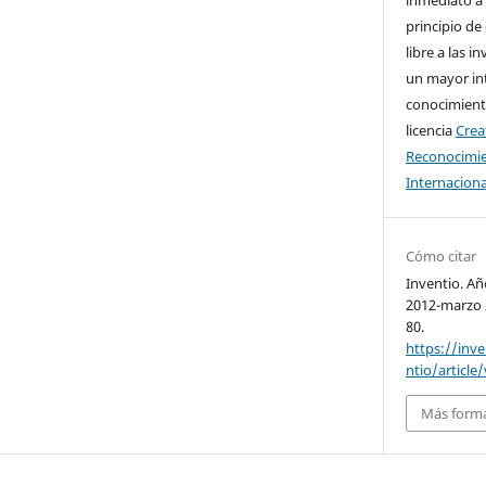
principio de
libre a las i
un mayor in
conocimiento
licencia
Cre
Reconocimie
Internaciona
Cómo citar
Inventio. A
2012-marzo 
80.
https://inv
ntio/article
Más forma