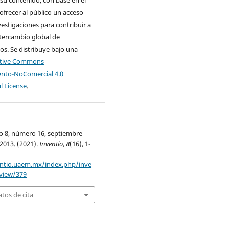
 ofrecer al público un acceso
nvestigaciones para contribuir a
tercambio global de
s. Se distribuye bajo una
ative Commons
nto-NoComercial 4.0
l License
.
ño 8, número 16, septiembre
2013. (2021).
Inventio
,
8
(16), 1-
entio.uaem.mx/index.php/inve
/view/379
tos de cita