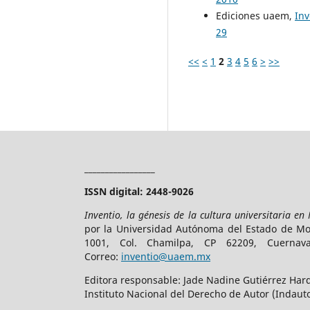
Ediciones uaem,
Inv
29
<<
<
1
2
3
4
5
6
>
>>
_________________
ISSN digital: 2448-9026
Inventio, la génesis de la cultura universitaria en
por la Universidad Autónoma del Estado de More
1001, Col. Chamilpa, CP 62209, Cuerna
Correo:
inventio@uaem.mx
Editora responsable: Jade Nadine Gutiérrez Hard
Instituto Nacional del Derecho de Autor (Indauto