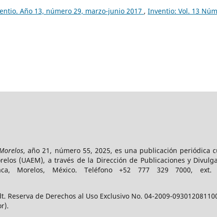
entio. Año 13, número 29, marzo-junio 2017
,
Inventio: Vol. 13 Núm
 Morelos
, año 21, número 55, 2025, es una publicación periódica 
los (UAEM), a través de la Dirección de Publicaciones y Divulga
vaca, Morelos, México. Teléfono +52 777 329 7000, ext
t. Reserva de Derechos al Uso Exclusivo No. 04-2009-093012081100-
r).