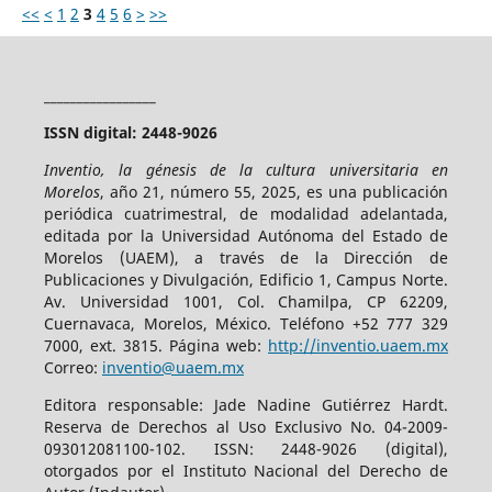
<<
<
1
2
3
4
5
6
>
>>
_________________
ISSN digital: 2448-9026
Inventio, la génesis de la cultura universitaria en
Morelos
, año 21, número 55, 2025, es una publicación
periódica cuatrimestral, de modalidad adelantada,
editada por la Universidad Autónoma del Estado de
Morelos (UAEM), a través de la Dirección de
Publicaciones y Divulgación, Edificio 1, Campus Norte.
Av. Universidad 1001, Col. Chamilpa, CP 62209,
Cuernavaca, Morelos, México. Teléfono +52 777 329
7000, ext. 3815. Página web:
http://inventio.uaem.mx
Correo:
inventio@uaem.mx
Editora responsable: Jade Nadine Gutiérrez Hardt.
Reserva de Derechos al Uso Exclusivo No. 04-2009-
093012081100-102. ISSN: 2448-9026 (digital),
otorgados por el Instituto Nacional del Derecho de