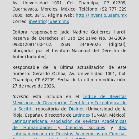
Av. Universidad 1001, Col. Chamilpa, CP 62209,
Cuernavaca, Morelos, México. Teléfono +52 777 329
7000, ext. 3815. Página web:
http://inventio.uaem.mx
Correo:
inventio@uaem.mx
Editora responsable: Jade Nadine Gutiérrez Hardt.
Reserva de Derechos al Uso Exclusivo No. 04-2009-
093012081100-102. ISSN: 2448-9026 (digital),
otorgados por el Instituto Nacional del Derecho de
Autor (Indautor).
Responsable de la última actualización de este
número: Gerardo Ochoa, Av. Universidad 1001, Col.
Chamilpa, CP 62209. Fecha de la última modificación:
27 de mayo de 2026.
Inventio
está incluida en el
Índice de Revistas
Mexicanas de Divulgación Científica y Tecnológica de
la Secihti
, repositorio de
Dialnet
(Universidad de la
Rioja, España), directorio de
Latindex
(UNAM, México),
Latinoamericana. Asociación de Revistas Académicas
de Humanidades y Ciencias Sociales
y
Red
Latinoamericana de Revistas Académicas en Ciencias