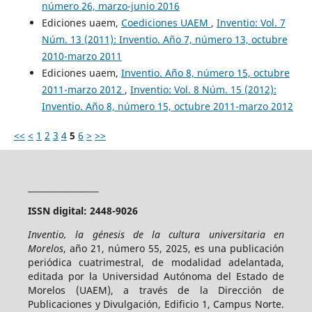
número 26, marzo-junio 2016
Ediciones uaem,
Coediciones UAEM
,
Inventio: Vol. 7
Núm. 13 (2011): Inventio. Año 7, número 13, octubre
2010-marzo 2011
Ediciones uaem,
Inventio. Año 8, número 15, octubre
2011-marzo 2012
,
Inventio: Vol. 8 Núm. 15 (2012):
Inventio. Año 8, número 15, octubre 2011-marzo 2012
<<
<
1
2
3
4
5
6
>
>>
_________________
ISSN digital: 2448-9026
Inventio, la génesis de la cultura universitaria en
Morelos
, año 21, número 55, 2025, es una publicación
periódica cuatrimestral, de modalidad adelantada,
editada por la Universidad Autónoma del Estado de
Morelos (UAEM), a través de la Dirección de
Publicaciones y Divulgación, Edificio 1, Campus Norte.