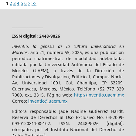
1
2
3
4
5
6
>
>>
_________________
ISSN digital: 2448-9026
Inventio, la génesis de la cultura universitaria en
Morelos
, año 21, número 55, 2025, es una publicación
periódica cuatrimestral, de modalidad adelantada,
editada por la Universidad Autónoma del Estado de
Morelos (UAEM), a través de la Dirección de
Publicaciones y Divulgación, Edificio 1, Campus Norte.
Av. Universidad 1001, Col. Chamilpa, CP 62209,
Cuernavaca, Morelos, México. Teléfono +52 777 329
7000, ext. 3815. Página web:
http://inventio.uaem.mx
Correo:
inventio@uaem.mx
Editora responsable: Jade Nadine Gutiérrez Hardt.
Reserva de Derechos al Uso Exclusivo No. 04-2009-
093012081100-102. ISSN: 2448-9026 (digital),
otorgados por el Instituto Nacional del Derecho de
Autor (Indautor).