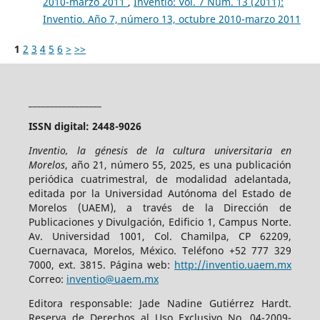
2010-marzo 2011
,
Inventio: Vol. 7 Núm. 13 (2011):
Inventio. Año 7, número 13, octubre 2010-marzo 2011
1
2
3
4
5
6
>
>>
_________________
ISSN digital: 2448-9026
Inventio, la génesis de la cultura universitaria en
Morelos
, año 21, número 55, 2025, es una publicación
periódica cuatrimestral, de modalidad adelantada,
editada por la Universidad Autónoma del Estado de
Morelos (UAEM), a través de la Dirección de
Publicaciones y Divulgación, Edificio 1, Campus Norte.
Av. Universidad 1001, Col. Chamilpa, CP 62209,
Cuernavaca, Morelos, México. Teléfono +52 777 329
7000, ext. 3815. Página web:
http://inventio.uaem.mx
Correo:
inventio@uaem.mx
Editora responsable: Jade Nadine Gutiérrez Hardt.
Reserva de Derechos al Uso Exclusivo No. 04-2009-