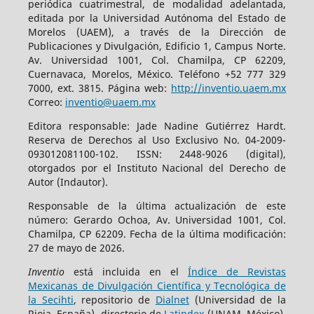
periódica cuatrimestral, de modalidad adelantada,
editada por la Universidad Autónoma del Estado de
Morelos (UAEM), a través de la Dirección de
Publicaciones y Divulgación, Edificio 1, Campus Norte.
Av. Universidad 1001, Col. Chamilpa, CP 62209,
Cuernavaca, Morelos, México. Teléfono +52 777 329
7000, ext. 3815. Página web:
http://inventio.uaem.mx
Correo:
inventio@uaem.mx
Editora responsable: Jade Nadine Gutiérrez Hardt.
Reserva de Derechos al Uso Exclusivo No. 04-2009-
093012081100-102. ISSN: 2448-9026 (digital),
otorgados por el Instituto Nacional del Derecho de
Autor (Indautor).
Responsable de la última actualización de este
número: Gerardo Ochoa, Av. Universidad 1001, Col.
Chamilpa, CP 62209. Fecha de la última modificación:
27 de mayo de 2026.
Inventio
está incluida en el
Índice de Revistas
Mexicanas de Divulgación Científica y Tecnológica de
la Secihti
, repositorio de
Dialnet
(Universidad de la
Rioja, España), directorio de
Latindex
(UNAM, México),