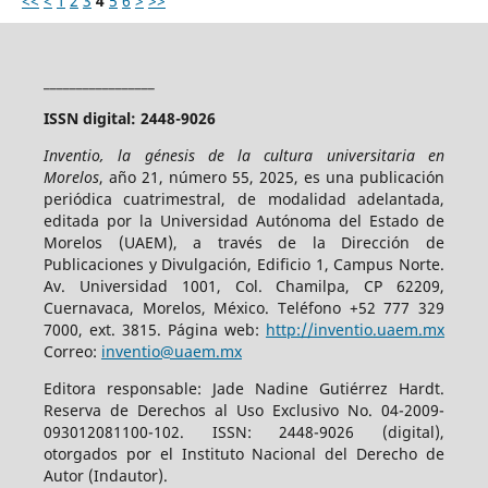
<<
<
1
2
3
4
5
6
>
>>
_________________
ISSN digital: 2448-9026
Inventio, la génesis de la cultura universitaria en
Morelos
, año 21, número 55, 2025, es una publicación
periódica cuatrimestral, de modalidad adelantada,
editada por la Universidad Autónoma del Estado de
Morelos (UAEM), a través de la Dirección de
Publicaciones y Divulgación, Edificio 1, Campus Norte.
Av. Universidad 1001, Col. Chamilpa, CP 62209,
Cuernavaca, Morelos, México. Teléfono +52 777 329
7000, ext. 3815. Página web:
http://inventio.uaem.mx
Correo:
inventio@uaem.mx
Editora responsable: Jade Nadine Gutiérrez Hardt.
Reserva de Derechos al Uso Exclusivo No. 04-2009-
093012081100-102. ISSN: 2448-9026 (digital),
otorgados por el Instituto Nacional del Derecho de
Autor (Indautor).