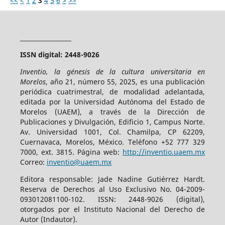
<<
<
1
2
3
4
5
6
>
>>
_________________
ISSN digital: 2448-9026
Inventio, la génesis de la cultura universitaria en
Morelos
, año 21, número 55, 2025, es una publicación
periódica cuatrimestral, de modalidad adelantada,
editada por la Universidad Autónoma del Estado de
Morelos (UAEM), a través de la Dirección de
Publicaciones y Divulgación, Edificio 1, Campus Norte.
Av. Universidad 1001, Col. Chamilpa, CP 62209,
Cuernavaca, Morelos, México. Teléfono +52 777 329
7000, ext. 3815. Página web:
http://inventio.uaem.mx
Correo:
inventio@uaem.mx
Editora responsable: Jade Nadine Gutiérrez Hardt.
Reserva de Derechos al Uso Exclusivo No. 04-2009-
093012081100-102. ISSN: 2448-9026 (digital),
otorgados por el Instituto Nacional del Derecho de
Autor (Indautor).