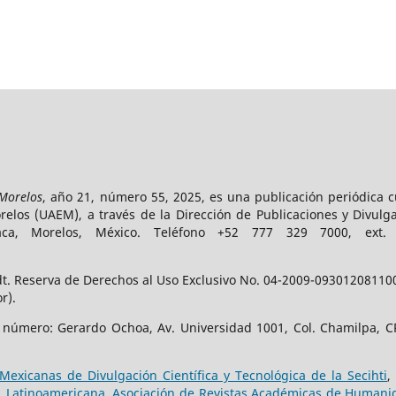
 Morelos
, año 21, número 55, 2025, es una publicación periódica 
los (UAEM), a través de la Dirección de Publicaciones y Divulga
vaca, Morelos, México. Teléfono +52 777 329 7000, ext
t. Reserva de Derechos al Uso Exclusivo No. 04-2009-093012081100-
r).
e número: Gerardo Ochoa, Av. Universidad 1001, Col. Chamilpa, CP
Mexicanas de Divulgación Científica y Tecnológica de la Secihti
,
,
Latinoamericana. Asociación de Revistas Académicas de Humanid