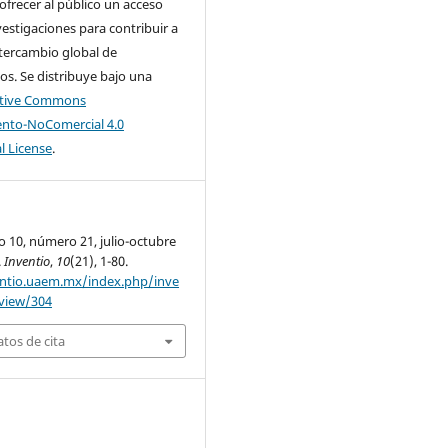
 ofrecer al público un acceso
nvestigaciones para contribuir a
tercambio global de
s. Se distribuye bajo una
ative Commons
nto-NoComercial 4.0
l License
.
o 10, número 21, julio-octubre
.
Inventio
,
10
(21), 1-80.
entio.uaem.mx/index.php/inve
/view/304
tos de cita