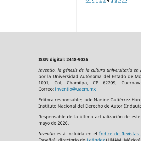
<<
<
1
2
3
4
5
6
>
>>
_________________
ISSN digital: 2448-9026
Inventio, la génesis de la cultura universitaria en
por la Universidad Autónoma del Estado de More
1001, Col. Chamilpa, CP 62209, Cuerna
Correo:
inventio@uaem.mx
Editora responsable: Jade Nadine Gutiérrez Hard
Instituto Nacional del Derecho de Autor (Indauto
Responsable de la última actualización de est
mayo de 2026.
Inventio
está incluida en el
Índice de Revistas 
España), directorio de
Latindex
(UNAM, México)