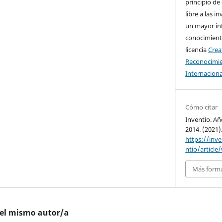
principio de
libre a las i
un mayor in
conocimiento
licencia
Cre
Reconocimie
Internaciona
Cómo citar
Inventio. Añ
2014. (2021)
https://inv
ntio/article
Más forma
del mismo autor/a