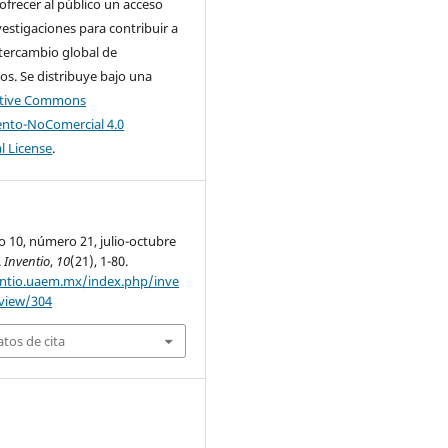
 ofrecer al público un acceso
nvestigaciones para contribuir a
tercambio global de
s. Se distribuye bajo una
ative Commons
nto-NoComercial 4.0
l License
.
o 10, número 21, julio-octubre
.
Inventio
,
10
(21), 1-80.
entio.uaem.mx/index.php/inve
/view/304
tos de cita