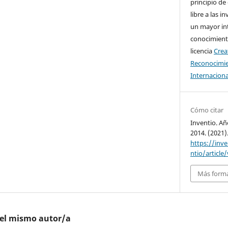
principio de
libre a las i
un mayor in
conocimiento
licencia
Cre
Reconocimie
Internaciona
Cómo citar
Inventio. Añ
2014. (2021)
https://inv
ntio/article
Más forma
del mismo autor/a