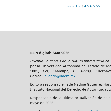
<<
<
1
2
3
4
5
6
>
>>
_________________
ISSN digital: 2448-9026
Inventio, la génesis de la cultura universitaria en
por la Universidad Autónoma del Estado de More
1001, Col. Chamilpa, CP 62209, Cuerna
Correo:
inventio@uaem.mx
Editora responsable: Jade Nadine Gutiérrez Hard
Instituto Nacional del Derecho de Autor (Indauto
Responsable de la última actualización de est
mayo de 2026.