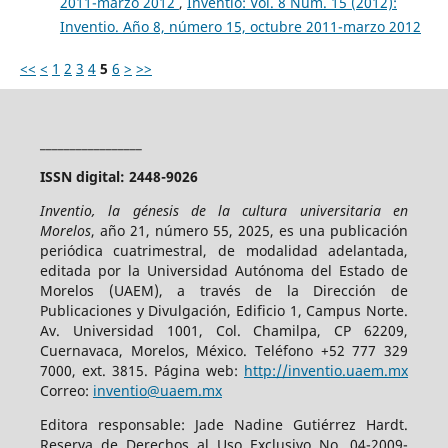
2011-marzo 2012
,
Inventio: Vol. 8 Núm. 15 (2012):
Inventio. Año 8, número 15, octubre 2011-marzo 2012
<<
<
1
2
3
4
5
6
>
>>
_________________
ISSN digital: 2448-9026
Inventio, la génesis de la cultura universitaria en
Morelos
, año 21, número 55, 2025, es una publicación
periódica cuatrimestral, de modalidad adelantada,
editada por la Universidad Autónoma del Estado de
Morelos (UAEM), a través de la Dirección de
Publicaciones y Divulgación, Edificio 1, Campus Norte.
Av. Universidad 1001, Col. Chamilpa, CP 62209,
Cuernavaca, Morelos, México. Teléfono +52 777 329
7000, ext. 3815. Página web:
http://inventio.uaem.mx
Correo:
inventio@uaem.mx
Editora responsable: Jade Nadine Gutiérrez Hardt.
Reserva de Derechos al Uso Exclusivo No. 04-2009-