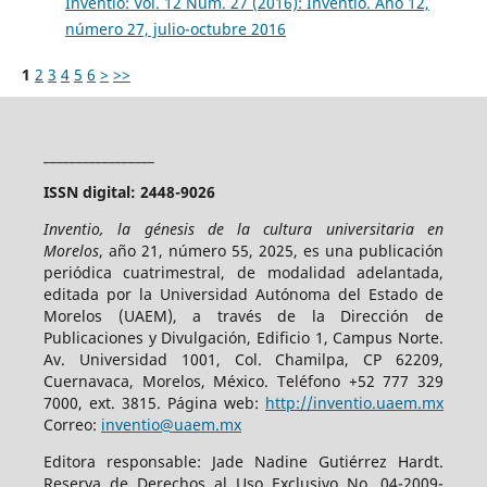
Inventio: Vol. 12 Núm. 27 (2016): Inventio. Año 12,
número 27, julio-octubre 2016
1
2
3
4
5
6
>
>>
_________________
ISSN digital: 2448-9026
Inventio, la génesis de la cultura universitaria en
Morelos
, año 21, número 55, 2025, es una publicación
periódica cuatrimestral, de modalidad adelantada,
editada por la Universidad Autónoma del Estado de
Morelos (UAEM), a través de la Dirección de
Publicaciones y Divulgación, Edificio 1, Campus Norte.
Av. Universidad 1001, Col. Chamilpa, CP 62209,
Cuernavaca, Morelos, México. Teléfono +52 777 329
7000, ext. 3815. Página web:
http://inventio.uaem.mx
Correo:
inventio@uaem.mx
Editora responsable: Jade Nadine Gutiérrez Hardt.
Reserva de Derechos al Uso Exclusivo No. 04-2009-