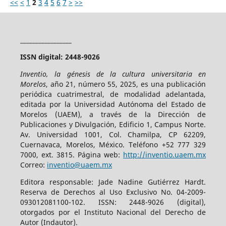
<<
<
1
2
3
4
5
6
7
>
>>
_________________
ISSN digital: 2448-9026
Inventio, la génesis de la cultura universitaria en
Morelos
, año 21, número 55, 2025, es una publicación
periódica cuatrimestral, de modalidad adelantada,
editada por la Universidad Autónoma del Estado de
Morelos (UAEM), a través de la Dirección de
Publicaciones y Divulgación, Edificio 1, Campus Norte.
Av. Universidad 1001, Col. Chamilpa, CP 62209,
Cuernavaca, Morelos, México. Teléfono +52 777 329
7000, ext. 3815. Página web:
http://inventio.uaem.mx
Correo:
inventio@uaem.mx
Editora responsable: Jade Nadine Gutiérrez Hardt.
Reserva de Derechos al Uso Exclusivo No. 04-2009-
093012081100-102. ISSN: 2448-9026 (digital),
otorgados por el Instituto Nacional del Derecho de
Autor (Indautor).