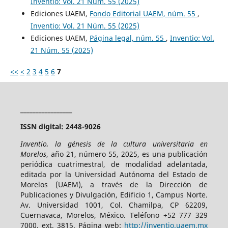
Inventio: Vol. 21 Núm. 55 (2025)
Ediciones UAEM,
Fondo Editorial UAEM, núm. 55
,
Inventio: Vol. 21 Núm. 55 (2025)
Ediciones UAEM,
Página legal, núm. 55
,
Inventio: Vol.
21 Núm. 55 (2025)
<<
<
2
3
4
5
6
7
_________________
ISSN digital: 2448-9026
Inventio, la génesis de la cultura universitaria en
Morelos
, año 21, número 55, 2025, es una publicación
periódica cuatrimestral, de modalidad adelantada,
editada por la Universidad Autónoma del Estado de
Morelos (UAEM), a través de la Dirección de
Publicaciones y Divulgación, Edificio 1, Campus Norte.
Av. Universidad 1001, Col. Chamilpa, CP 62209,
Cuernavaca, Morelos, México. Teléfono +52 777 329
7000, ext. 3815. Página web:
http://inventio.uaem.mx