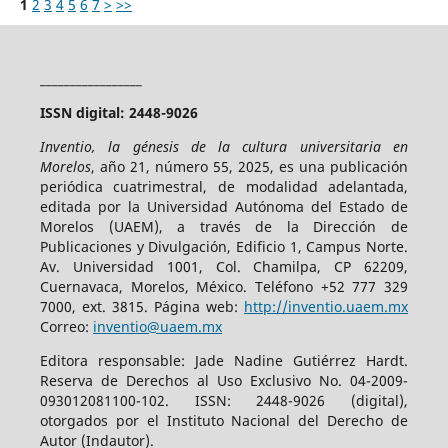
1
2
3
4
5
6
7
>
>>
_________________
ISSN digital: 2448-9026
Inventio, la génesis de la cultura universitaria en
Morelos
, año 21, número 55, 2025, es una publicación
periódica cuatrimestral, de modalidad adelantada,
editada por la Universidad Autónoma del Estado de
Morelos (UAEM), a través de la Dirección de
Publicaciones y Divulgación, Edificio 1, Campus Norte.
Av. Universidad 1001, Col. Chamilpa, CP 62209,
Cuernavaca, Morelos, México. Teléfono +52 777 329
7000, ext. 3815. Página web:
http://inventio.uaem.mx
Correo:
inventio@uaem.mx
Editora responsable: Jade Nadine Gutiérrez Hardt.
Reserva de Derechos al Uso Exclusivo No. 04-2009-
093012081100-102. ISSN: 2448-9026 (digital),
otorgados por el Instituto Nacional del Derecho de
Autor (Indautor).