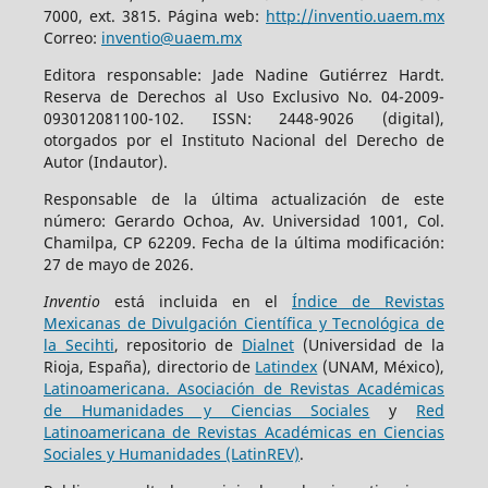
7000, ext. 3815. Página web:
http://inventio.uaem.mx
Correo:
inventio@uaem.mx
Editora responsable: Jade Nadine Gutiérrez Hardt.
Reserva de Derechos al Uso Exclusivo No. 04-2009-
093012081100-102. ISSN: 2448-9026 (digital),
otorgados por el Instituto Nacional del Derecho de
Autor (Indautor).
Responsable de la última actualización de este
número: Gerardo Ochoa, Av. Universidad 1001, Col.
Chamilpa, CP 62209. Fecha de la última modificación:
27 de mayo de 2026.
Inventio
está incluida en el
Índice de Revistas
Mexicanas de Divulgación Científica y Tecnológica de
la Secihti
, repositorio de
Dialnet
(Universidad de la
Rioja, España), directorio de
Latindex
(UNAM, México),
Latinoamericana. Asociación de Revistas Académicas
de Humanidades y Ciencias Sociales
y
Red
Latinoamericana de Revistas Académicas en Ciencias
Sociales y Humanidades (LatinREV)
.