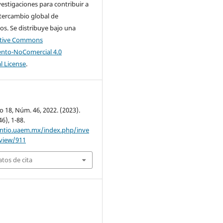
nvestigaciones para contribuir a
tercambio global de
s. Se distribuye bajo una
ative Commons
nto-NoComercial 4.0
l License
.
o 18, Núm. 46, 2022. (2023).
46), 1-88.
entio.uaem.mx/index.php/inve
/view/911
tos de cita