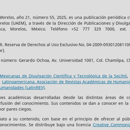
 Morelos
, año 21, número 55, 2025, es una publicación periódica 
los (UAEM), a través de la Dirección de Publicaciones y Divulga
vaca, Morelos, México. Teléfono +52 777 329 7000, ext
t. Reserva de Derechos al Uso Exclusivo No. 04-2009-093012081100-
r).
e número: Gerardo Ochoa, Av. Universidad 1001, Col. Chamilpa, CP
Mexicanas de Divulgación Científica y Tecnológica de la Secihti
,
,
Latinoamericana. Asociación de Revistas Académicas de Humanid
Humanidades (LatinREV)
.
iones académicas desarrolladas desde las distintas áreas de c
difusión del conocimiento. Sus contenidos se dan a conocer en la
por pares ciegos.
iato a su contenido, con base en el principio de ofrecer al públ
onocimientos. Se distribuye bajo una licencia
Creative Commons 