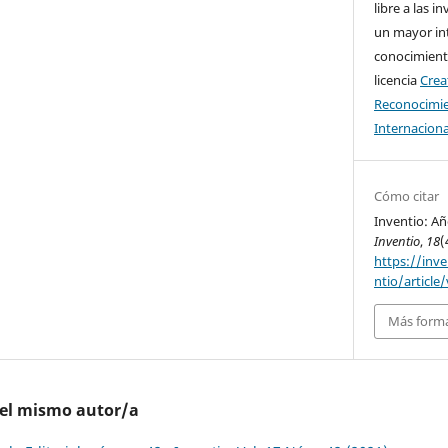
libre a las i
un mayor in
conocimiento
licencia
Cre
Reconocimie
Internaciona
Cómo citar
Inventio: Añ
Inventio
,
18
(
https://inv
ntio/article
Más forma
del mismo autor/a