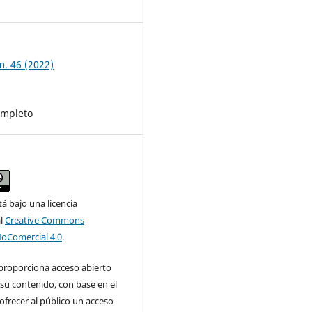
8
m. 46 (2022)
mpleto
tá bajo una licencia
al
Creative Commons
NoComercial 4.0
.
 proporciona acceso abierto
su contenido, con base en el
 ofrecer al público un acceso