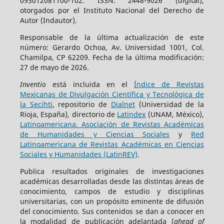
093012081100-102. ISSN: 2448-9026 (digital),
otorgados por el Instituto Nacional del Derecho de
Autor (Indautor).
Responsable de la última actualización de este
número: Gerardo Ochoa, Av. Universidad 1001, Col.
Chamilpa, CP 62209. Fecha de la última modificación:
27 de mayo de 2026.
Inventio
está incluida en el
Índice de Revistas
Mexicanas de Divulgación Científica y Tecnológica de
la Secihti
, repositorio de
Dialnet
(Universidad de la
Rioja, España), directorio de
Latindex
(UNAM, México),
Latinoamericana. Asociación de Revistas Académicas
de Humanidades y Ciencias Sociales
y
Red
Latinoamericana de Revistas Académicas en Ciencias
Sociales y Humanidades (LatinREV)
.
Publica resultados originales de investigaciones
académicas desarrolladas desde las distintas áreas de
conocimiento, campos de estudio y disciplinas
universitarias, con un propósito eminente de difusión
del conocimiento. Sus contenidos se dan a conocer en
la modalidad de publicación adelantada (
ahead of