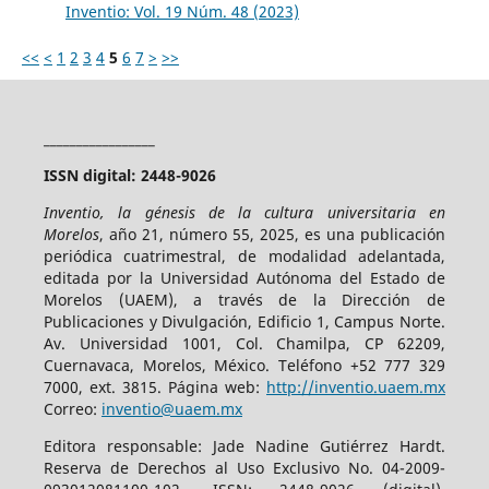
Inventio: Vol. 19 Núm. 48 (2023)
<<
<
1
2
3
4
5
6
7
>
>>
_________________
ISSN digital: 2448-9026
Inventio, la génesis de la cultura universitaria en
Morelos
, año 21, número 55, 2025, es una publicación
periódica cuatrimestral, de modalidad adelantada,
editada por la Universidad Autónoma del Estado de
Morelos (UAEM), a través de la Dirección de
Publicaciones y Divulgación, Edificio 1, Campus Norte.
Av. Universidad 1001, Col. Chamilpa, CP 62209,
Cuernavaca, Morelos, México. Teléfono +52 777 329
7000, ext. 3815. Página web:
http://inventio.uaem.mx
Correo:
inventio@uaem.mx
Editora responsable: Jade Nadine Gutiérrez Hardt.
Reserva de Derechos al Uso Exclusivo No. 04-2009-