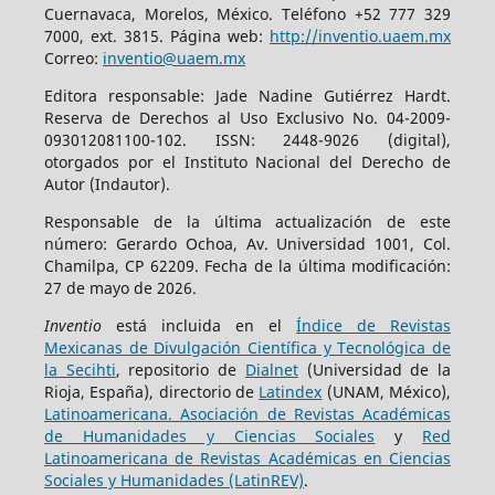
Cuernavaca, Morelos, México. Teléfono +52 777 329
7000, ext. 3815. Página web:
http://inventio.uaem.mx
Correo:
inventio@uaem.mx
Editora responsable: Jade Nadine Gutiérrez Hardt.
Reserva de Derechos al Uso Exclusivo No. 04-2009-
093012081100-102. ISSN: 2448-9026 (digital),
otorgados por el Instituto Nacional del Derecho de
Autor (Indautor).
Responsable de la última actualización de este
número: Gerardo Ochoa, Av. Universidad 1001, Col.
Chamilpa, CP 62209. Fecha de la última modificación:
27 de mayo de 2026.
Inventio
está incluida en el
Índice de Revistas
Mexicanas de Divulgación Científica y Tecnológica de
la Secihti
, repositorio de
Dialnet
(Universidad de la
Rioja, España), directorio de
Latindex
(UNAM, México),
Latinoamericana. Asociación de Revistas Académicas
de Humanidades y Ciencias Sociales
y
Red
Latinoamericana de Revistas Académicas en Ciencias
Sociales y Humanidades (LatinREV)
.