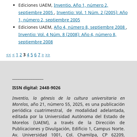
Ediciones UAEM,
Inventio. Año 1, número 2,
septiembre 2005
,
Inventio: Vol. 1 Núm. 2 (2005): Año
1, número 2, septiembre 2005
Ediciones UAEM,
Año 4, número 8, septiembre 2008
,
Inventio: Vol. 4 Núm. 8 (2008): Año 4, número 8,
septiembre 2008
<<
<
1
2
3
4
5
6
7
>
>>
_________________
ISSN digital: 2448-9026
Inventio, la génesis de la cultura universitaria en
Morelos
, año 21, número 55, 2025, es una publicación
periódica cuatrimestral, de modalidad adelantada,
editada por la Universidad Autónoma del Estado de
Morelos (UAEM), a través de la Dirección de
Publicaciones y Divulgación, Edificio 1, Campus Norte.
Av. Universidad 1001, Col. Chamilpa, CP 62209,