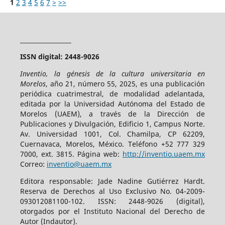
1
2
3
4
5
6
7
>
>>
_________________
ISSN digital: 2448-9026
Inventio, la génesis de la cultura universitaria en
Morelos
, año 21, número 55, 2025, es una publicación
periódica cuatrimestral, de modalidad adelantada,
editada por la Universidad Autónoma del Estado de
Morelos (UAEM), a través de la Dirección de
Publicaciones y Divulgación, Edificio 1, Campus Norte.
Av. Universidad 1001, Col. Chamilpa, CP 62209,
Cuernavaca, Morelos, México. Teléfono +52 777 329
7000, ext. 3815. Página web:
http://inventio.uaem.mx
Correo:
inventio@uaem.mx
Editora responsable: Jade Nadine Gutiérrez Hardt.
Reserva de Derechos al Uso Exclusivo No. 04-2009-
093012081100-102. ISSN: 2448-9026 (digital),
otorgados por el Instituto Nacional del Derecho de
Autor (Indautor).