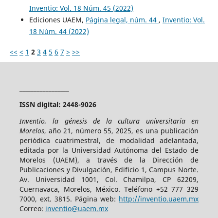
Inventio: Vol. 18 Núm. 45 (2022)
Ediciones UAEM,
Página legal, núm. 44
,
Inventio: Vol.
18 Núm. 44 (2022)
<<
<
1
2
3
4
5
6
7
>
>>
_________________
ISSN digital: 2448-9026
Inventio, la génesis de la cultura universitaria en
Morelos
, año 21, número 55, 2025, es una publicación
periódica cuatrimestral, de modalidad adelantada,
editada por la Universidad Autónoma del Estado de
Morelos (UAEM), a través de la Dirección de
Publicaciones y Divulgación, Edificio 1, Campus Norte.
Av. Universidad 1001, Col. Chamilpa, CP 62209,
Cuernavaca, Morelos, México. Teléfono +52 777 329
7000, ext. 3815. Página web:
http://inventio.uaem.mx
Correo:
inventio@uaem.mx