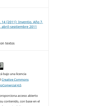
7
 14 (2011): Inventio. Año 7,
 abril-septiembre 2011
con textos
tá bajo una licencia
al
Creative Commons
NoComercial 4.0
.
 proporciona acceso abierto
su contenido, con base en el