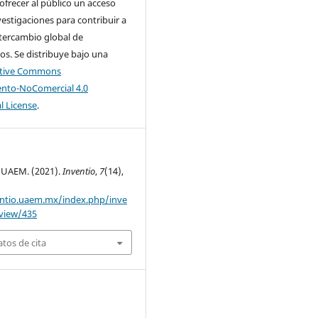
 ofrecer al público un acceso
nvestigaciones para contribuir a
tercambio global de
s. Se distribuye bajo una
ative Commons
nto-NoComercial 4.0
l License
.
 UAEM. (2021).
Inventio
,
7
(14),
entio.uaem.mx/index.php/inve
/view/435
tos de cita