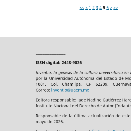
<<
<
1
2
3
4
5
6
>
>>
_________________
ISSN digital: 2448-9026
Inventio, la génesis de la cultura universitaria en
por la Universidad Autónoma del Estado de More
1001, Col. Chamilpa, CP 62209, Cuerna
Correo:
inventio@uaem.mx
Editora responsable: Jade Nadine Gutiérrez Hard
Instituto Nacional del Derecho de Autor (Indauto
Responsable de la última actualización de est
mayo de 2026.