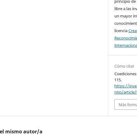
principio de
libre a las i
un mayor in
conocimiento
licencia
Cre
Reconocimie
Internaciona
Cómo citar
Coediciones
115.
https://inv
ntio/article
Más forma
del mismo autor/a