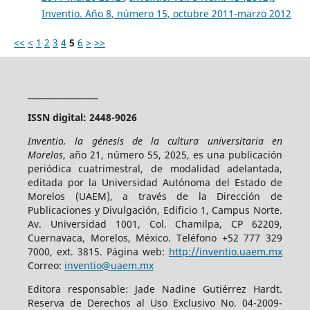
Inventio. Año 8, número 15, octubre 2011-marzo 2012
<<
<
1
2
3
4
5
6
>
>>
_________________
ISSN digital: 2448-9026
Inventio, la génesis de la cultura universitaria en
Morelos
, año 21, número 55, 2025, es una publicación
periódica cuatrimestral, de modalidad adelantada,
editada por la Universidad Autónoma del Estado de
Morelos (UAEM), a través de la Dirección de
Publicaciones y Divulgación, Edificio 1, Campus Norte.
Av. Universidad 1001, Col. Chamilpa, CP 62209,
Cuernavaca, Morelos, México. Teléfono +52 777 329
7000, ext. 3815. Página web:
http://inventio.uaem.mx
Correo:
inventio@uaem.mx
Editora responsable: Jade Nadine Gutiérrez Hardt.
Reserva de Derechos al Uso Exclusivo No. 04-2009-