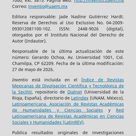
7000, ext. 3815. Página web:
http://inventio.uaem.mx
Correo:
inventio@uaem.mx
Editora responsable: Jade Nadine Gutiérrez Hardt.
Reserva de Derechos al Uso Exclusivo No. 04-2009-
093012081100-102. ISSN: 2448-9026 (digital),
otorgados por el Instituto Nacional del Derecho de
Autor (Indautor).
Responsable de la última actualización de este
número: Gerardo Ochoa, Av. Universidad 1001, Col.
Chamilpa, CP 62209. Fecha de la última modificación:
27 de mayo de 2026.
Inventio
está incluida en el
Índice de Revistas
Mexicanas de Divulgación Científica y Tecnológica de
la Secihti
, repositorio de
Dialnet
(Universidad de la
Rioja, España), directorio de
Latindex
(UNAM, México),
Latinoamericana. Asociación de Revistas Académicas
de Humanidades y Ciencias Sociales
y
Red
Latinoamericana de Revistas Académicas en Ciencias
Sociales y Humanidades (LatinREV)
.
Publica resultados originales de investigaciones