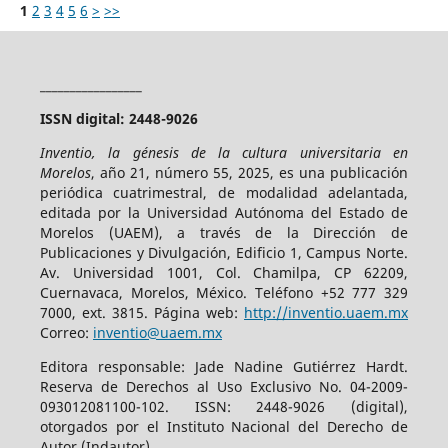
1
2
3
4
5
6
>
>>
_________________
ISSN digital: 2448-9026
Inventio, la génesis de la cultura universitaria en
Morelos
, año 21, número 55, 2025, es una publicación
periódica cuatrimestral, de modalidad adelantada,
editada por la Universidad Autónoma del Estado de
Morelos (UAEM), a través de la Dirección de
Publicaciones y Divulgación, Edificio 1, Campus Norte.
Av. Universidad 1001, Col. Chamilpa, CP 62209,
Cuernavaca, Morelos, México. Teléfono +52 777 329
7000, ext. 3815. Página web:
http://inventio.uaem.mx
Correo:
inventio@uaem.mx
Editora responsable: Jade Nadine Gutiérrez Hardt.
Reserva de Derechos al Uso Exclusivo No. 04-2009-
093012081100-102. ISSN: 2448-9026 (digital),
otorgados por el Instituto Nacional del Derecho de
Autor (Indautor).