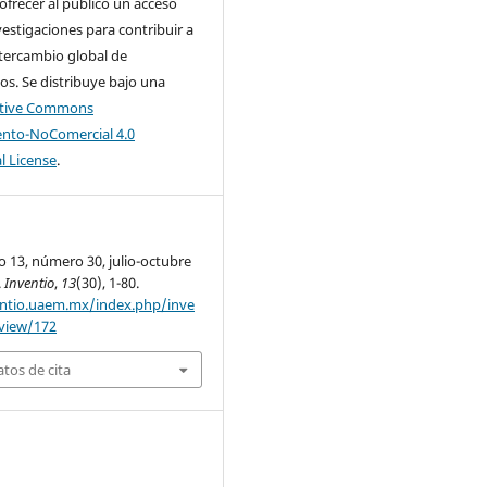
 ofrecer al público un acceso
nvestigaciones para contribuir a
tercambio global de
s. Se distribuye bajo una
ative Commons
nto-NoComercial 4.0
l License
.
o 13, número 30, julio-octubre
.
Inventio
,
13
(30), 1-80.
entio.uaem.mx/index.php/inve
/view/172
tos de cita