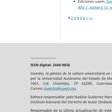
Ediciones uaem,
Inv
Año 7, número 13, 
1
2
3
4
5
6
>
>>
_________________
ISSN digital: 2448-9026
Inventio, la génesis de la cultura universitaria en
por la Universidad Autónoma del Estado de More
1001, Col. Chamilpa, CP 62209, Cuerna
Correo:
inventio@uaem.mx
Editora responsable: Jade Nadine Gutiérrez Hard
Instituto Nacional del Derecho de Autor (Indauto
Responsable de la última actualización de est