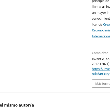
principio de
libre a las i
un mayor in
conocimiento
licencia
Cre
Reconocimie
Internaciona
Cómo citar
Inventio. Añ
2017. (2021)
https://inv
ntio/article
Más forma
del mismo autor/a