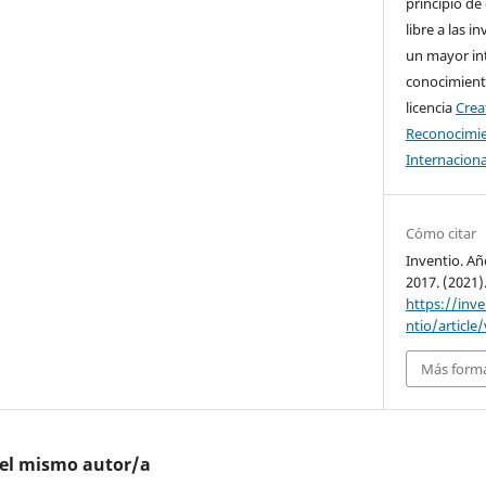
principio de
libre a las i
un mayor in
conocimiento
licencia
Cre
Reconocimie
Internaciona
Cómo citar
Inventio. Añ
2017. (2021)
https://inv
ntio/article
Más forma
del mismo autor/a