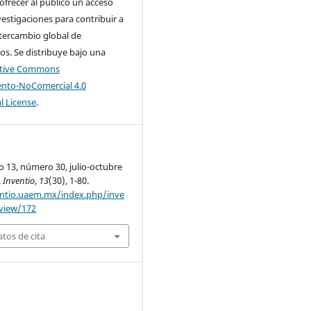
 ofrecer al público un acceso
nvestigaciones para contribuir a
tercambio global de
s. Se distribuye bajo una
ative Commons
nto-NoComercial 4.0
l License
.
o 13, número 30, julio-octubre
.
Inventio
,
13
(30), 1-80.
entio.uaem.mx/index.php/inve
/view/172
tos de cita