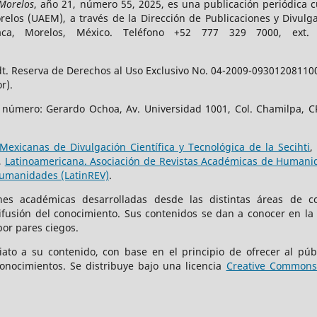
 Morelos
, año 21, número 55, 2025, es una publicación periódica 
los (UAEM), a través de la Dirección de Publicaciones y Divulga
vaca, Morelos, México. Teléfono +52 777 329 7000, ext
t. Reserva de Derechos al Uso Exclusivo No. 04-2009-093012081100-
r).
e número: Gerardo Ochoa, Av. Universidad 1001, Col. Chamilpa, CP
Mexicanas de Divulgación Científica y Tecnológica de la Secihti
,
,
Latinoamericana. Asociación de Revistas Académicas de Humanid
Humanidades (LatinREV)
.
iones académicas desarrolladas desde las distintas áreas de c
difusión del conocimiento. Sus contenidos se dan a conocer en la
por pares ciegos.
iato a su contenido, con base en el principio de ofrecer al públ
onocimientos. Se distribuye bajo una licencia
Creative Commons 