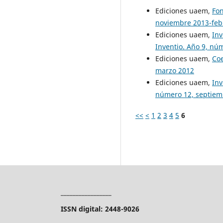
Ediciones uaem,
Fo
noviembre 2013-feb
Ediciones uaem,
Inv
Inventio. Año 9, nú
Ediciones uaem,
Co
marzo 2012
Ediciones uaem,
Inv
número 12, septiem
<<
<
1
2
3
4
5
6
_________________
ISSN digital: 2448-9026