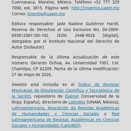
Cuernavaca, Morelos, México. Teléfono +52 777 329
7000, ext. 3815. Página web:
http://inventio.uaem.mx
Correo:
inventio@uaem.mx
Editora responsable: Jade Nadine Gutiérrez Hardt.
Reserva de Derechos al Uso Exclusivo No. 04-2009-
093012081100-102. ISSN: 2448-9026 (digital),
otorgados por el Instituto Nacional del Derecho de
Autor (Indautor).
Responsable de la última actualización de este
número: Gerardo Ochoa, Av. Universidad 1001, Col.
Chamilpa, CP 62209. Fecha de la última modificación:
27 de mayo de 2026.
Inventio
está incluida en el
Índice de Revistas
Mexicanas de Divulgación Científica y Tecnológica de
la Secihti
, repositorio de
Dialnet
(Universidad de la
Rioja, España), directorio de
Latindex
(UNAM, México),
Latinoamericana. Asociación de Revistas Académicas
de Humanidades y Ciencias Sociales
y
Red
Latinoamericana de Revistas Académicas en Ciencias
Sociales y Humanidades (LatinREV)
.