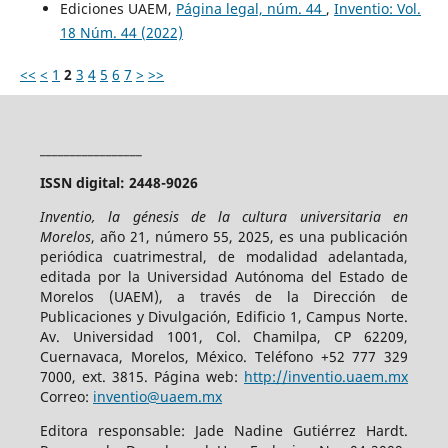
Ediciones UAEM,
Página legal, núm. 44
,
Inventio: Vol.
18 Núm. 44 (2022)
<<
<
1
2
3
4
5
6
7
>
>>
_________________
ISSN digital: 2448-9026
Inventio, la génesis de la cultura universitaria en
Morelos
, año 21, número 55, 2025, es una publicación
periódica cuatrimestral, de modalidad adelantada,
editada por la Universidad Autónoma del Estado de
Morelos (UAEM), a través de la Dirección de
Publicaciones y Divulgación, Edificio 1, Campus Norte.
Av. Universidad 1001, Col. Chamilpa, CP 62209,
Cuernavaca, Morelos, México. Teléfono +52 777 329
7000, ext. 3815. Página web:
http://inventio.uaem.mx
Correo:
inventio@uaem.mx
Editora responsable: Jade Nadine Gutiérrez Hardt.