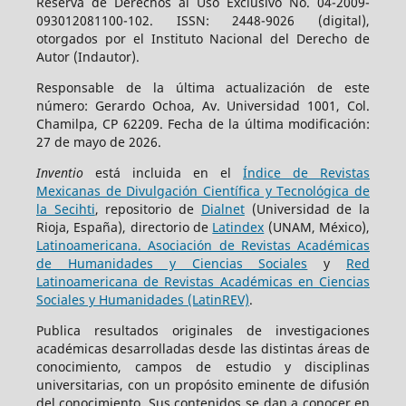
Reserva de Derechos al Uso Exclusivo No. 04-2009-
093012081100-102. ISSN: 2448-9026 (digital),
otorgados por el Instituto Nacional del Derecho de
Autor (Indautor).
Responsable de la última actualización de este
número: Gerardo Ochoa, Av. Universidad 1001, Col.
Chamilpa, CP 62209. Fecha de la última modificación:
27 de mayo de 2026.
Inventio
está incluida en el
Índice de Revistas
Mexicanas de Divulgación Científica y Tecnológica de
la Secihti
, repositorio de
Dialnet
(Universidad de la
Rioja, España), directorio de
Latindex
(UNAM, México),
Latinoamericana. Asociación de Revistas Académicas
de Humanidades y Ciencias Sociales
y
Red
Latinoamericana de Revistas Académicas en Ciencias
Sociales y Humanidades (LatinREV)
.
Publica resultados originales de investigaciones
académicas desarrolladas desde las distintas áreas de
conocimiento, campos de estudio y disciplinas
universitarias, con un propósito eminente de difusión
del conocimiento. Sus contenidos se dan a conocer en