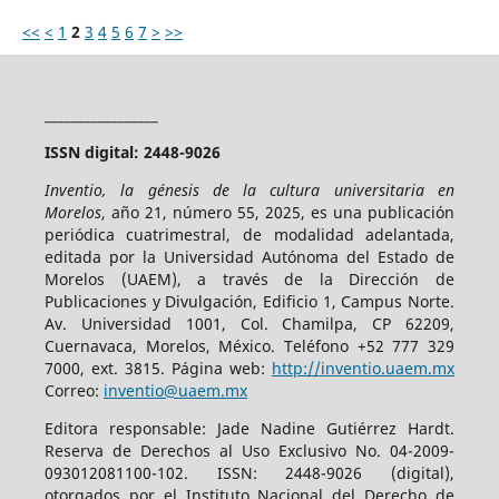
<<
<
1
2
3
4
5
6
7
>
>>
_________________
ISSN digital: 2448-9026
Inventio, la génesis de la cultura universitaria en
Morelos
, año 21, número 55, 2025, es una publicación
periódica cuatrimestral, de modalidad adelantada,
editada por la Universidad Autónoma del Estado de
Morelos (UAEM), a través de la Dirección de
Publicaciones y Divulgación, Edificio 1, Campus Norte.
Av. Universidad 1001, Col. Chamilpa, CP 62209,
Cuernavaca, Morelos, México. Teléfono +52 777 329
7000, ext. 3815. Página web:
http://inventio.uaem.mx
Correo:
inventio@uaem.mx
Editora responsable: Jade Nadine Gutiérrez Hardt.
Reserva de Derechos al Uso Exclusivo No. 04-2009-
093012081100-102. ISSN: 2448-9026 (digital),
otorgados por el Instituto Nacional del Derecho de